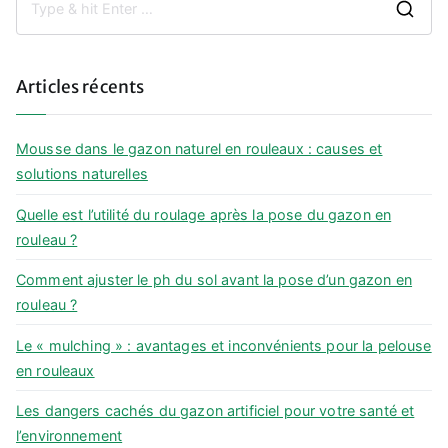
S
e
a
Articles récents
r
c
h
Mousse dans le gazon naturel en rouleaux : causes et
f
solutions naturelles
o
Quelle est l’utilité du roulage après la pose du gazon en
r
rouleau ?
:
Comment ajuster le ph du sol avant la pose d’un gazon en
rouleau ?
Le « mulching » : avantages et inconvénients pour la pelouse
en rouleaux
Les dangers cachés du gazon artificiel pour votre santé et
l’environnement