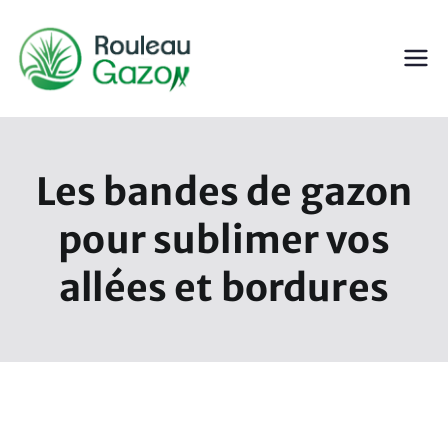
Aller
au
contenu
ROULEAU GAZON
Gazon en Rouleau
Les bandes de gazon
pour sublimer vos
allées et bordures