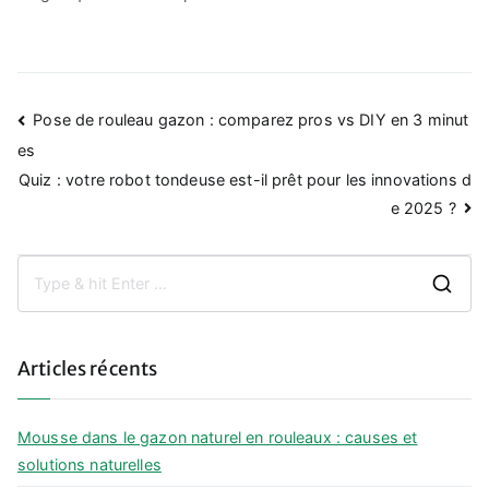
Navigation
Pose de rouleau gazon : comparez pros vs DIY en 3 minut
de
es
Quiz : votre robot tondeuse est-il prêt pour les innovations d
l’article
e 2025 ?
S
e
a
Articles récents
r
c
h
Mousse dans le gazon naturel en rouleaux : causes et
f
solutions naturelles
o