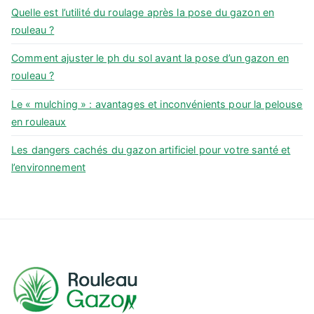
Quelle est l’utilité du roulage après la pose du gazon en
r
rouleau ?
:
Comment ajuster le ph du sol avant la pose d’un gazon en
rouleau ?
Le « mulching » : avantages et inconvénients pour la pelouse
en rouleaux
Les dangers cachés du gazon artificiel pour votre santé et
l’environnement