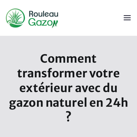
Aller
au
contenu
ROULEAU GAZON
Gazon en Rouleau
Comment
transformer votre
extérieur avec du
gazon naturel en 24h
?