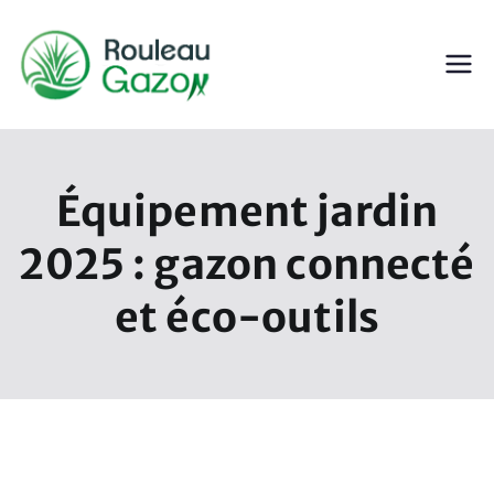
Aller
au
contenu
ROULEAU GAZON
Gazon en Rouleau
Équipement jardin
2025 : gazon connecté
et éco-outils