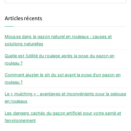
e
a
Articles récents
r
c
h
Mousse dans le gazon naturel en rouleaux : causes et
f
solutions naturelles
o
Quelle est l’utilité du roulage après la pose du gazon en
r
rouleau ?
:
Comment ajuster le ph du sol avant la pose d’un gazon en
rouleau ?
Le « mulching » : avantages et inconvénients pour la pelouse
en rouleaux
Les dangers cachés du gazon artificiel pour votre santé et
l’environnement