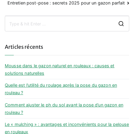
de
Entretien post-pose : secrets 2025 pour un gazon parfait
l’article
S
e
a
Articles récents
r
c
h
Mousse dans le gazon naturel en rouleaux : causes et
f
solutions naturelles
o
Quelle est l’utilité du roulage après la pose du gazon en
r
rouleau ?
:
Comment ajuster le ph du sol avant la pose d’un gazon en
rouleau ?
Le « mulching » : avantages et inconvénients pour la pelouse
en rouleaux