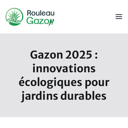
Aller
au
contenu
ROULEAU GAZON
Gazon en Rouleau
Gazon 2025 :
innovations
écologiques pour
jardins durables