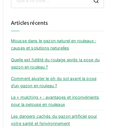
S
e
a
Articles récents
r
c
h
Mousse dans le gazon naturel en rouleaux :
f
causes et solutions naturelles
o
Quelle est l’utilité du roulage après la pose du
r
gazon en rouleau ?
:
Comment ajuster le ph du sol avant la pose
d’un gazon en rouleau ?
Le « mulching » : avantages et inconvénients
pour la pelouse en rouleaux
Les dangers cachés du gazon artificiel pour
votre santé et l’environnement