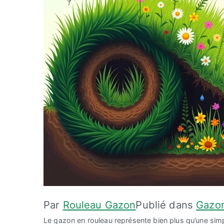
Par
Rouleau Gazon
Publié dans
Gazon
Le gazon en rouleau représente bien plus qu’une simp