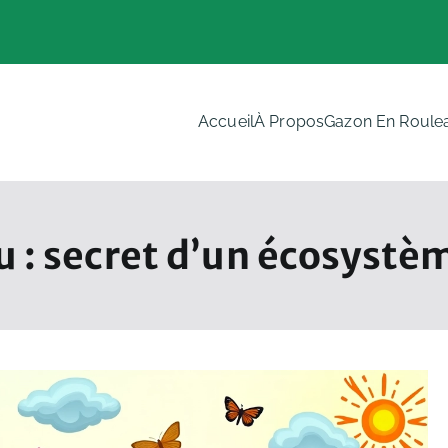
Accueil
À Propos
Gazon En Roule
N
 : secret d’un écosystèm