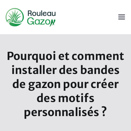
Aller
au
contenu
ROULEAU GAZON
Gazon en Rouleau
Pourquoi et comment
installer des bandes
de gazon pour créer
des motifs
personnalisés ?