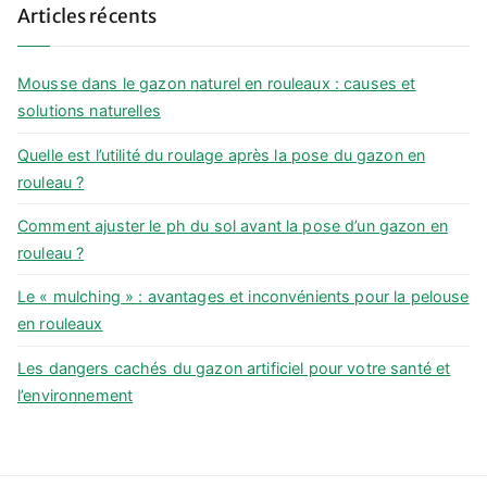
Articles récents
r
c
h
Mousse dans le gazon naturel en rouleaux : causes et
f
solutions naturelles
o
Quelle est l’utilité du roulage après la pose du gazon en
r
rouleau ?
:
Comment ajuster le ph du sol avant la pose d’un gazon en
rouleau ?
Le « mulching » : avantages et inconvénients pour la pelouse
en rouleaux
Les dangers cachés du gazon artificiel pour votre santé et
l’environnement