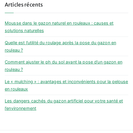
Articles récents
r
c
h
Mousse dans le gazon naturel en rouleaux : causes et
f
solutions naturelles
o
Quelle est l’utilité du roulage après la pose du gazon en
r
rouleau ?
:
Comment ajuster le ph du sol avant la pose d’un gazon en
rouleau ?
Le « mulching » : avantages et inconvénients pour la pelouse
en rouleaux
Les dangers cachés du gazon artificiel pour votre santé et
l’environnement