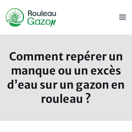
Aller
au
contenu
ROULEAU GAZON
Gazon en Rouleau
Comment repérer un
manque ou un excès
d’eau sur un gazon en
rouleau ?