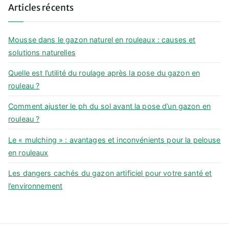
Articles récents
r
c
h
Mousse dans le gazon naturel en rouleaux : causes et
f
solutions naturelles
o
Quelle est l’utilité du roulage après la pose du gazon en
r
rouleau ?
:
Comment ajuster le ph du sol avant la pose d’un gazon en
rouleau ?
Le « mulching » : avantages et inconvénients pour la pelouse
en rouleaux
Les dangers cachés du gazon artificiel pour votre santé et
l’environnement