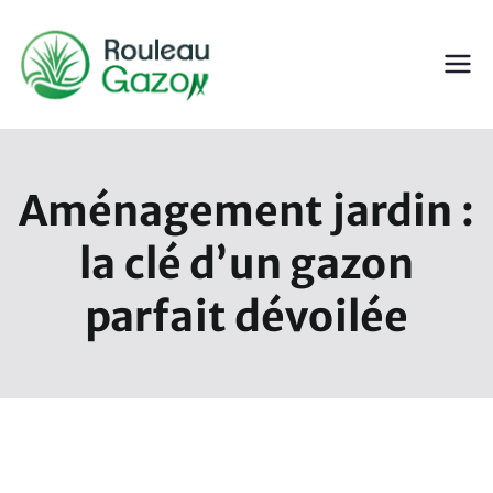
Aller
au
contenu
ROULEAU GAZON
Gazon en Rouleau
Aménagement jardin :
la clé d’un gazon
parfait dévoilée