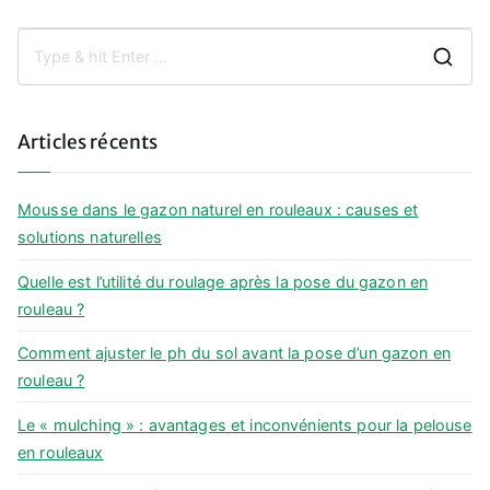
l’article
S
e
a
Articles récents
r
c
h
Mousse dans le gazon naturel en rouleaux : causes et
f
solutions naturelles
o
Quelle est l’utilité du roulage après la pose du gazon en
r
rouleau ?
:
Comment ajuster le ph du sol avant la pose d’un gazon en
rouleau ?
Le « mulching » : avantages et inconvénients pour la pelouse
en rouleaux