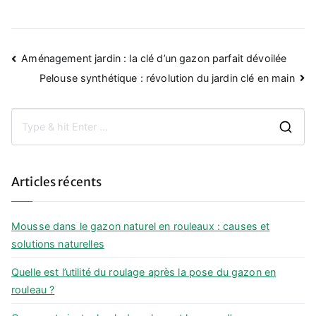
Navigation
Aménagement jardin : la clé d’un gazon parfait dévoilée
de
Pelouse synthétique : révolution du jardin clé en main
l’article
S
e
a
Articles récents
r
c
h
Mousse dans le gazon naturel en rouleaux : causes et
f
solutions naturelles
o
Quelle est l’utilité du roulage après la pose du gazon en
r
rouleau ?
: