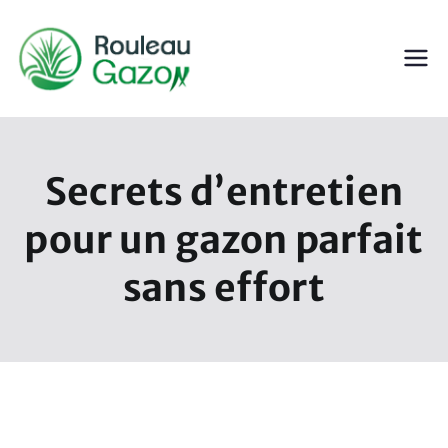
Aller
au
contenu
ROULEAU GAZON
Gazon en Rouleau
Secrets d’entretien
pour un gazon parfait
sans effort