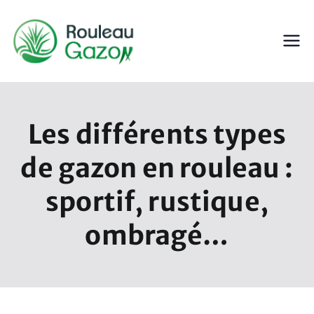
Aller
au
contenu
ROULEAU GAZON
Gazon en Rouleau
Les différents types
de gazon en rouleau :
sportif, rustique,
ombragé…