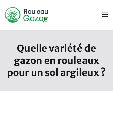
Aller
au
contenu
ROULEAU GAZON
Gazon en Rouleau
Quelle variété de
gazon en rouleaux
pour un sol argileux ?