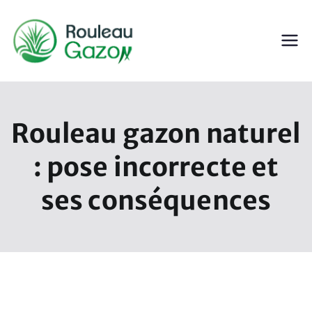
Aller
au
contenu
ROULEAU GAZON
Gazon en Rouleau
Rouleau gazon naturel
: pose incorrecte et
ses conséquences